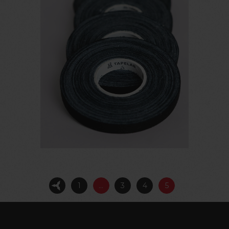
1
…
3
4
5