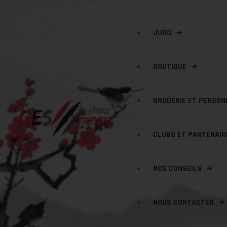
JUDO
BOUTIQUE
JUDOGI
BRODERIE ET PERSON
ACCESSOIRES JUDO
ARTS MARTIAUX
CLUBS ET PARTENAIR
TEXTILE JUDO
MARQUAGES / BRODERI
NOS CONSEILS
BAGAGERIE
LOGOS CLUBS
NOUS CONTACTER
TEXTILES CLUBS PERS