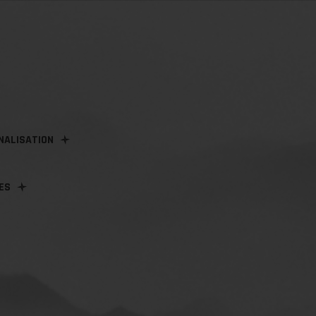
NALISATION
ES
E
KARATÉ
JIUJITSU/JJB
ONNALISÉS
AIKIDO