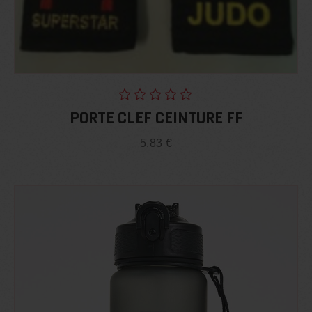
PORTE CLEF CEINTURE FF
sur
5
5,83
€